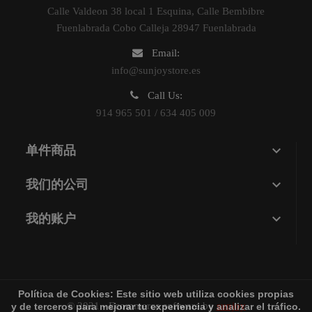
Calle Valdeon 38 local 1 Esquina, Calle Bembibre
Fuenlabrada Cobo Calleja 28947 Fuenlabrada
Email:
info@sunjoystore.es
Call Us:
914 965 501 / 634 405 009

单件商品

我们的公司

我的账户
Política de Cookies:
Este sitio web utiliza cookies propias
© 2021 - Ecommerce software by
sunjoy
y de terceros para mejorar tu experiencia y analizar el tráfico.