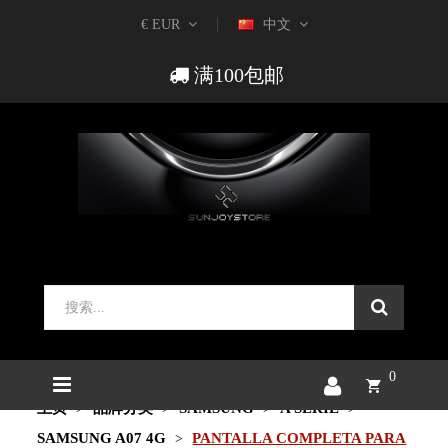
€ EUR
中文
满100包邮
0
主页
品牌分类
SAMSUNG
A SERIE
SAMSUNG A07 4G
PANTALLA COMPLETA PARA