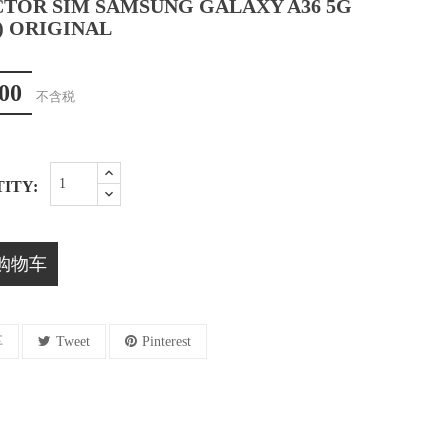
CTOR SIM SAMSUNG GALAXY A36 5G
6) ORIGINAL
00
不含税
ITY:
购物车
享
Tweet
Pinterest