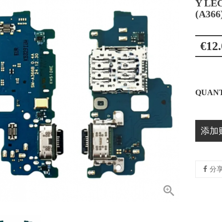
Y LE
(A36
€12.
QUANT
添加
分
