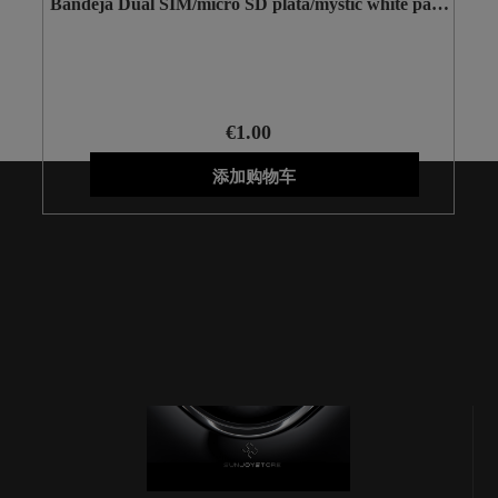
Bandeja Dual SIM/micro SD plata/mystic white para
Samsung Galaxy Note 20 Ultra N985 N986
€1.00
添加购物车