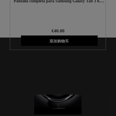
Pantalla completa para Samsung Galaxy Tab 3 8.0
SM-T310 negra
€40.00
添加购物车