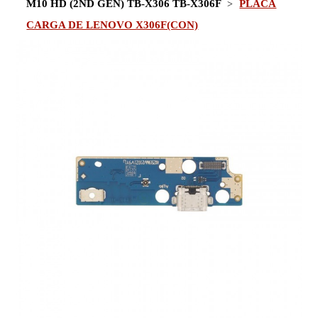
M10 HD (2ND GEN) TB-X306 TB-X306F
PLACA
CARGA DE LENOVO X306F(CON)