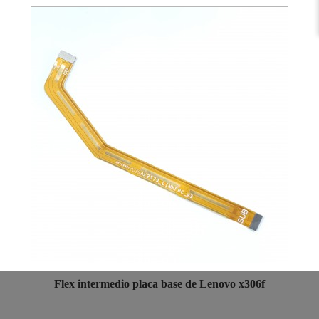
Flex intermedio placa base de Lenovo x306f