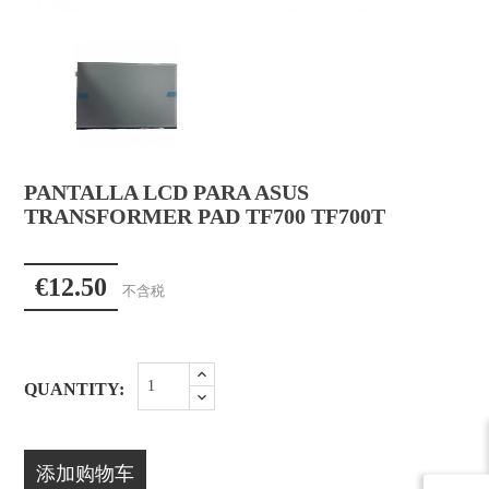
PANTALLA LCD PARA ASUS
TRANSFORMER PAD TF700 TF700T
€12.50
不含税
QUANTITY:
添加购物车