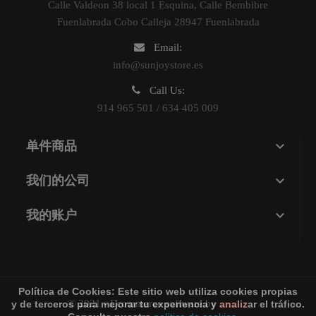
Calle Valdeon 38 local 1 Esquina, Calle Bembibre
Fuenlabrada Cobo Calleja 28947 Fuenlabrada
Email:
info@sunjoystore.es
Call Us:
914 965 501 / 634 405 009

单件商品

我们的公司

我的账户
Política de Cookies:
Este sitio web utiliza cookies propias
© 2021 - Ecommerce software by
sunjoy
y de terceros para mejorar tu experiencia y analizar el tráfico.