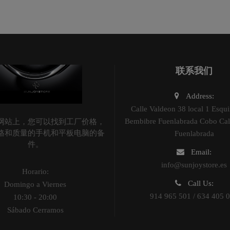
联系我们
Address:
Calle Valdeon 38 local 1 Esqui
Bembibre Fuenlabrada Cobo Cal
网站上，您可以找到工厂价格，
格和质量的手机和平板电脑的备
Fuenlabrada
件。
Email:
info@sunjoystore.es
Horario:
Call Us:
Domingo a Viernes
914 965 501 / 634 405 
10:30 - 20:00
Sábado Cerramos