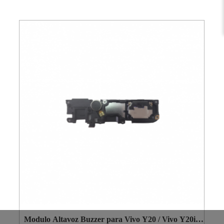
Modulo Altavoz Buzzer para Vivo Y20 / Vivo Y20i /