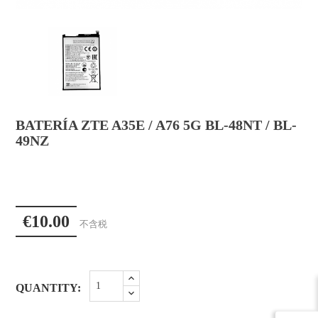
BATERÍA ZTE A35E / A76 5G BL-48NT / BL-
49NZ
€10.00
不含税
QUANTITY: