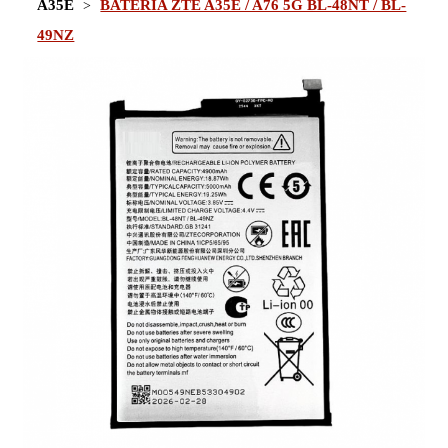
A35E
BATERÍA ZTE A35E / A76 5G BL-48NT / BL-
49NZ