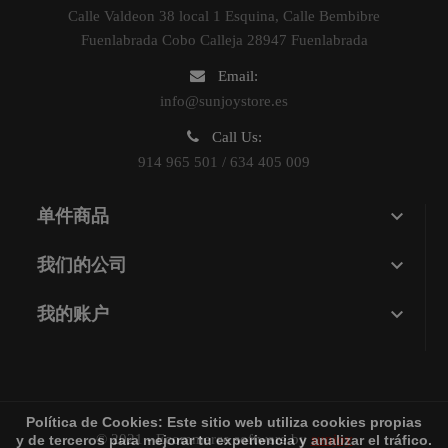
Calle Valdeon 38 local 1 Esquina, Calle Bembibre
Fuenlabrada Cobo Calleja 28947 Fuenlabrada
Email:
info@sunjoystore.es
Call Us:
914 965 501 / 634 405 009

单件商品

我们的公司

我的账户
Política de Cookies:
Este sitio web utiliza cookies propias
© 2021 - Ecommerce software by
sunjoy
y de terceros para mejorar tu experiencia y analizar el tráfico.